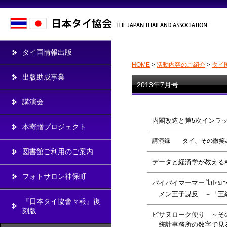
タイ国情報出版
HOME
>
活動内容のご紹介
>
タイ
出版助成事業
2013年7月号
講演会
内閣改造と第5次インラ
本寄贈プロジェクト
講演録 タイ、その微笑
図書館ご利用のご案内
データと経済学が教える
フォトサロン神保町
パイパイマーマー ไปๆม
メン王子謀反 －「王
『日本タイ協會々報』復
刻版
ピサヌローク便り ～そ
統計事務所の数字で見