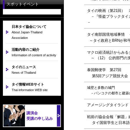
スポットイベント
タイの映画（第21回）
－『怪盗ブラックタイ
－
日本タイ協会について
About Japan-Thailand
タイ南部国境地域事情 －
Association
～タイ政府とBRNが和
活動内容のご紹介
マクロ経済統計からみる
Information of content of activity
～ （12） 公的部門の
タイのニュース
泰国郵便学 第27回
News of Thailand
第5回アジア競技大会
タイ情報WEBサイト
城壁と多数の城門
Thai information WEB site
－バンコクの都市と建築
アメージングタイランド V
講演会
戦前の協会会報「解題」
受講の申し込み
タイ国留学生と日本語