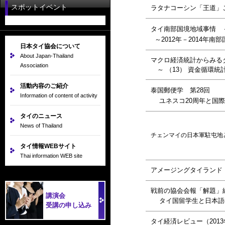
スポットイベント
ラタナコーシン「王道」
タイ南部国境地域事情 －
～2012年－2014年南
日本タイ協会について
About Japan-Thailand
マクロ経済統計からみる
Association
～ （13） 資金循環統
活動内容のご紹介
泰国郵便学 第28回
Information of content of activity
ユネスコ20周年と国際
タイのニュース
News of Thailand
チェンマイの日本軍駐屯地
タイ情報WEBサイト
Thai information WEB site
アメージングタイランド V
戦前の協会会報「解題」
講演会
タイ国留学生と日本語
受講の申し込み
タイ経済レビュー（2013