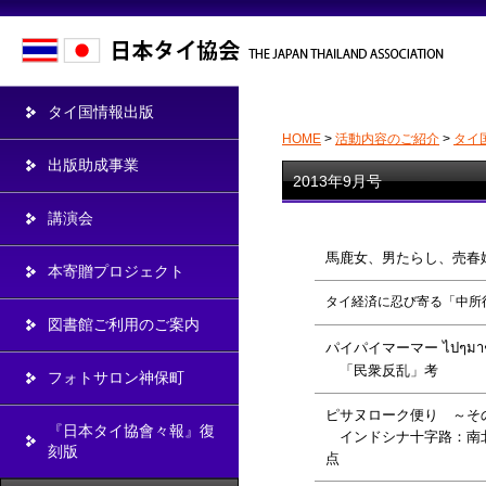
タイ国情報出版
HOME
>
活動内容のご紹介
>
タイ
出版助成事業
2013年9月号
講演会
馬鹿女、男たらし、売春
本寄贈プロジェクト
タイ経済に忍び寄る「中所
図書館ご利用のご案内
パイパイマーマー ไปๆม
「民衆反乱」考
フォトサロン神保町
ピサヌローク便り ～そ
『日本タイ協會々報』復
インドシナ十字路：南
刻版
点