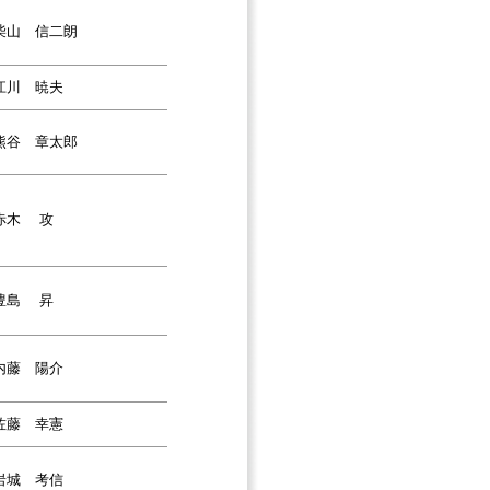
柴山 信二朗
江川 暁夫
熊谷 章太郎
赤木 攻
豊島 昇
内藤 陽介
佐藤 幸憲
岩城 考信