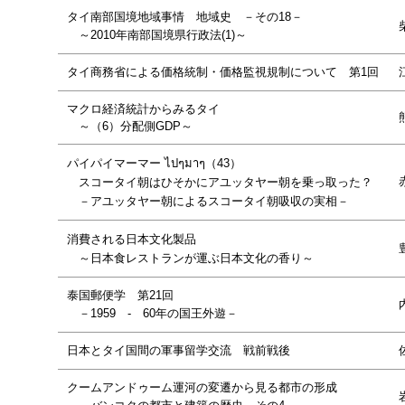
タイ南部国境地域事情 地域史 －その18－
～2010年南部国境県行政法(1)～
タイ商務省による価格統制・価格監視規制について 第1回
マクロ経済統計からみるタイ
～（6）分配側GDP～
パイパイマーマー ไปๆมาๆ（43）
スコータイ朝はひそかにアユッタヤー朝を乗っ取った？
－アユッタヤー朝によるスコータイ朝吸収の実相－
消費される日本文化製品
～日本食レストランが運ぶ日本文化の香り～
泰国郵便学 第21回
－1959 - 60年の国王外遊－
日本とタイ国間の軍事留学交流 戦前戦後
クームアンドゥーム運河の変遷から見る都市の形成