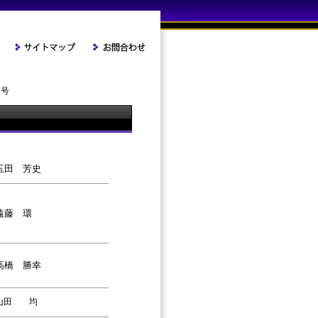
月号
玉田 芳史
遠藤 環
高橋 勝幸
山田 均