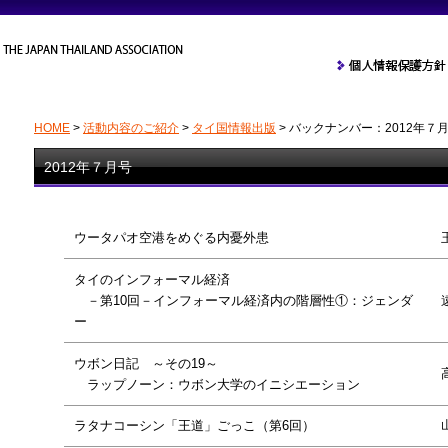
HOME
>
活動内容のご紹介
>
タイ国情報出版
>
バックナンバー：2012年７
2012年７月号
ウータパオ空港をめぐる内憂外患
タイのインフォーマル経済
－第10回－インフォーマル経済内の階層性①：ジェンダ
ー
ウボン日記 ～その19～
ラップノーン：ウボン大学のイニシエーション
ラタナコーシン「王道」ごっこ（第6回）