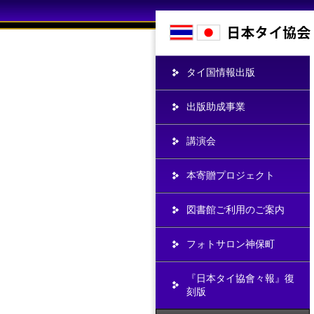
タイ国情報出版
出版助成事業
講演会
本寄贈プロジェクト
図書館ご利用のご案内
フォトサロン神保町
『日本タイ協會々報』復
刻版