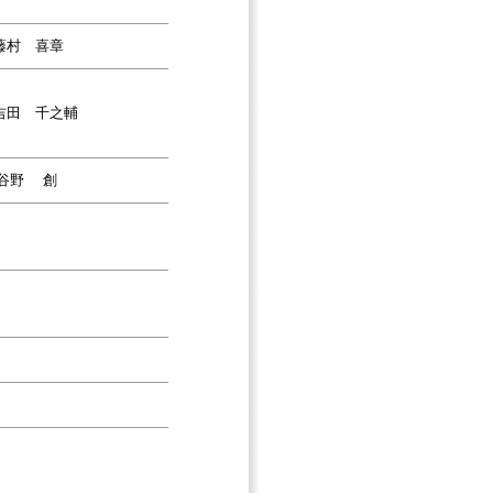
藤村 喜章
吉田 千之輔
谷野 創