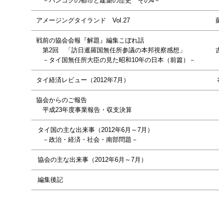
－バンコクの都市と建築の歴史 その4－
アメージングタイランド Vol.27
戦前の協会会報『解題』編集こぼれ話
第2回 「訪日暹羅国無任所参議の本邦視察感想」
－タイ国無任所大臣の見た昭和10年の日本（前篇）－
タイ経済レビュー（2012年7月）
協会からのご報告
平成23年度事業報告・収支決算
タイ国の主な出来事（2012年6月～7月）
－政治・経済・社会・南部問題－
協会の主な出来事（2012年6月～7月）
編集後記