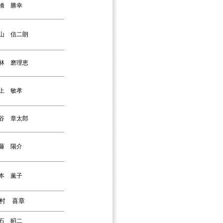
橋 勝幸
山 信二朗
林 磨理恵
上 敏孝
谷 章太郎
藤 陽介
本 薫子
村 喜章
石 昭二