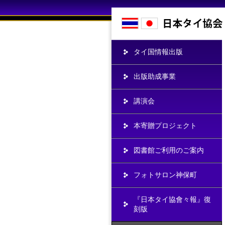
タイ国情報出版
出版助成事業
講演会
本寄贈プロジェクト
図書館ご利用のご案内
フォトサロン神保町
『日本タイ協會々報』復
刻版