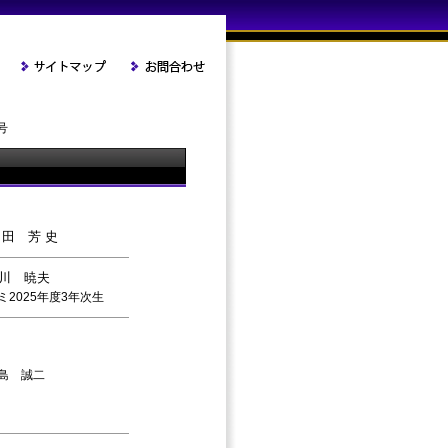
号
 田 芳 史
川 暁夫
ミ2025年度3年次生
島 誠二