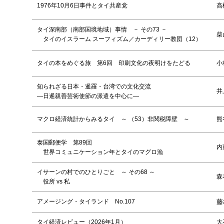
1976年10月6日事件とタイ共産党
高
タイ深南部（南部国境地域）事情 － その73 －
柴
タイのイスラーム スーフィズム／カーディリー教団（12）
タイの本をめぐる旅 第6回 印刷文化の夜明けをたどる
小
知られざる日本・暹羅・台湾での文化交流
井
―日暹親善芸術使節の派遣を中心に―
マクロ経済統計からみるタイ ～ （53）非関税障壁 ～
熊
泰国郵便学 第89回
内
世界コミュニケーション年とタイのマグロ漁
イサーンの村でのひとりごと ～ その68 ～
森
役所 vs 私
アメージング・タイランド No.107
藤
タイ経済レビュー（2026年1月）
大