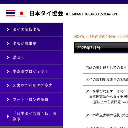
タイ国情報出版
HOME
>
活動内容のご紹介
>
タイ
出版助成事業
2025年7月号
講演会
内政の映し鏡としてのタイ
本寄贈プロジェクト
タイの規制制度改革の実効
図書館ご利用のご案内
タイを学びなおす その63
日本国憲法からタイ王国
フォトサロン神保町
－ 憲法上の主要問題への
『日本タイ協會々報』復
タイの私立大学の現状と役
刻版