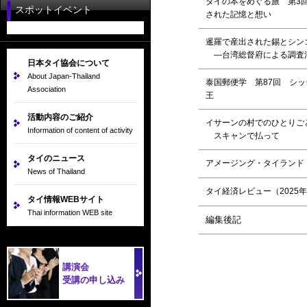
タイの本をめぐる旅 第3
スポットイベント
された記憶と想い
暹羅で産出された錫とシン
―台湾総督府による調査
日本タイ協会について
About Japan-Thailand
泰国郵便学 第87回 シ
Association
王
活動内容のご紹介
イサーンの村でのひとりご
Information of content of activity
スキャンで払って
タイのニュース
アメージング・タイランド N
News of Thailand
タイ経済レビュー（2025年
タイ情報WEBサイト
Thai information WEB site
編集後記
講演会
受講の申し込み